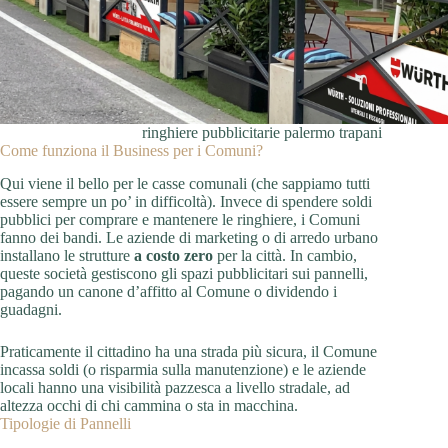
ringhiere pubblicitarie palermo trapani
Come funziona il Business per i Comuni?
Qui viene il bello per le casse comunali (che sappiamo tutti
essere sempre un po’ in difficoltà). Invece di spendere soldi
pubblici per comprare e mantenere le ringhiere, i Comuni
fanno dei bandi. Le aziende di marketing o di arredo urbano
installano le strutture
a costo zero
per la città. In cambio,
queste società gestiscono gli spazi pubblicitari sui pannelli,
pagando un canone d’affitto al Comune o dividendo i
guadagni.
Praticamente il cittadino ha una strada più sicura, il Comune
incassa soldi (o risparmia sulla manutenzione) e le aziende
locali hanno una visibilità pazzesca a livello stradale, ad
altezza occhi di chi cammina o sta in macchina.
Tipologie di Pannelli