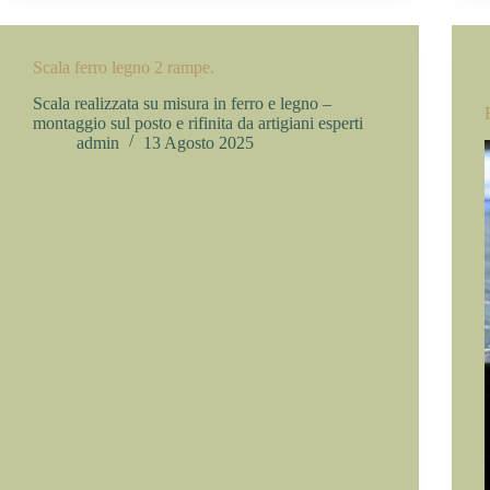
Scala ferro legno 2 rampe.
Scala realizzata su misura in ferro e legno –
montaggio sul posto e rifinita da artigiani esperti
admin
13 Agosto 2025