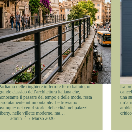
Parliamo delle ringhiere in ferro e ferro battuto, un
La pro
grande classico dell’architettura italiana che,
cancel
nonostante il passare del tempo e delle mode, resta
una st
assolutamente intramontabile. Le troviamo
un’ana
ovunque: nei centri storici delle città, nei palazzi
ambien
liberty, nelle villette moderne, ma…
critic
admin
7 Marzo 2026