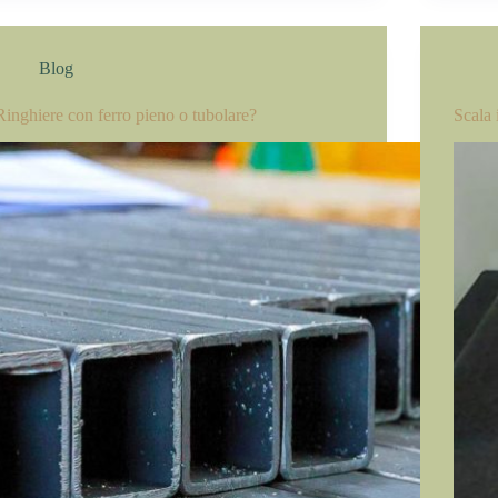
Blog
Ringhiere con ferro pieno o tubolare?
Scala 