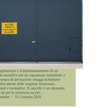
gettazione e il dimensionamento di un
lo metallico per un capannone industriale o
ruttura di lavorazione ortaggi richiedono
lisi attenta delle esigenze funzionali,
tali e normative. Il cancello è un elemento
o sia per la sicurezza sia per…
admin
31 Gennaio 2026