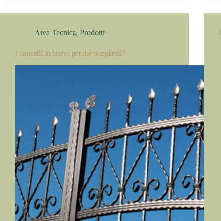
Area Tecnica
,
Prodotti
I cancelli in ferro, perchè sceglierli?