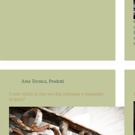
Area Tecnica
,
Prodotti
Come riciclo la mia vecchia inferriata o manufatto
in ferro?