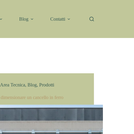
Blog
Contatti
Area Tecnica
,
Blog
,
Prodotti
dimensionare un cancello in ferro