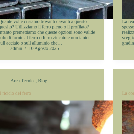
Quante volte ci siamo trovanti davanti a questo
La rea
quesito? Utilizziamo il ferro pieno o il profilato?
spesso
Intanto premettiamo che queste opzioni sono valide
realiz
solo di fornte al ferro o ferro zincato e non tanto
sceglie
sull acciaio o sull alluminio che…
gradin
admin
10 Agosto 2025
Area Tecnica
,
Blog
Il riciclo del ferro
La cor