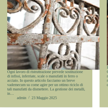
Ogni lavoro di ristruttrazione prevede sostituzione
di infissi, inferriate, scale o manufatti in ferro o
acciaio. In questo articolo facciamo un breve
vademecum su come agire per un ottimo riciclo di
tali manufatti da dismettere. La gestione dei metalli,
in…
admin
23 Maggio 2025