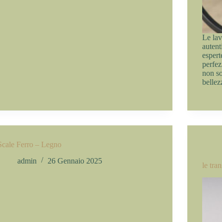
Le lav
autent
espert
perfez
non so
belle
Scale Ferro – Legno
admin
26 Gennaio 2025
le tra