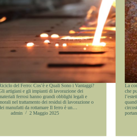
Riciclo del Ferro: Cos’è e Quali Sono i Vantaggi?
La cor
Gli artigiani e gli impianti di lavorazione dei
che pu
materiali ferrosi hanno grandi obblighi legali e
l’este
morali nel trattamento dei residui di lavorazione o
quando
dei manufatti da rottamare Il ferro è un…
circos
admin
2 Maggio 2025
portan