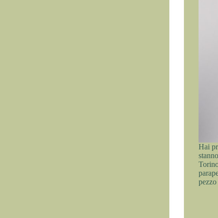
Hai pr
stann
Torino
parape
pezzo 