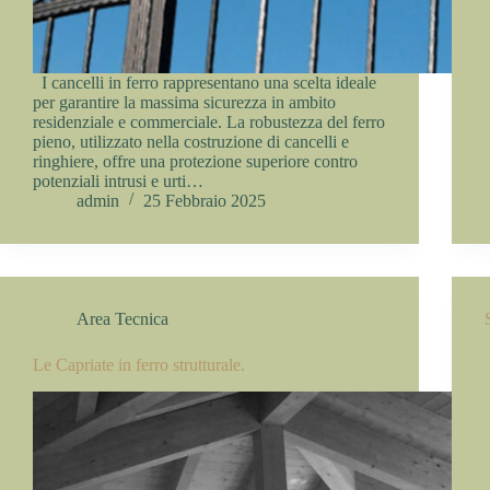
I cancelli in ferro rappresentano una scelta ideale
per garantire la massima sicurezza in ambito
residenziale e commerciale. La robustezza del ferro
pieno, utilizzato nella costruzione di cancelli e
ringhiere, offre una protezione superiore contro
potenziali intrusi e urti…
admin
25 Febbraio 2025
Area Tecnica
Le Capriate in ferro strutturale.