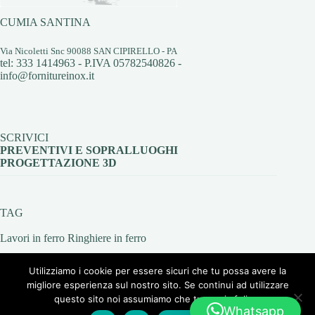
CUMIA SANTINA
Via Nicoletti Snc 90088 SAN CIPIRELLO - PA
tel: 333 1414963 - P.IVA 05782540826 -
info@fornitureinox.it
SCRIVICI
PREVENTIVI E SOPRALLUOGHI
PROGETTAZIONE 3D
TAG
Lavori in ferro
Ringhiere in ferro
Utilizziamo i cookie per essere sicuri che tu possa avere la
migliore esperienza sul nostro sito. Se continui ad utilizzare
questo sito noi assumiamo che tu ne sia felice.
Whatsapp