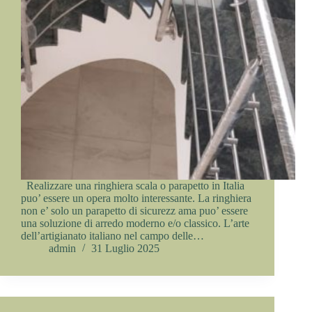
Realizzare una ringhiera scala o parapetto in Italia
puo’ essere un opera molto interessante. La ringhiera
non e’ solo un parapetto di sicurezz ama puo’ essere
una soluzione di arredo moderno e/o classico. L’arte
dell’artigianato italiano nel campo delle…
admin
31 Luglio 2025