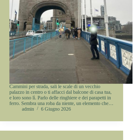
Cammini per strada, sali le scale di un vecchio
palazzo in centro o ti affacci dal balcone di casa tua,
e loro sono lì. Parlo delle ringhiere e dei parapetti in
ferro. Sembra una roba da niente, un elemento che…
admin
6 Giugno 2026