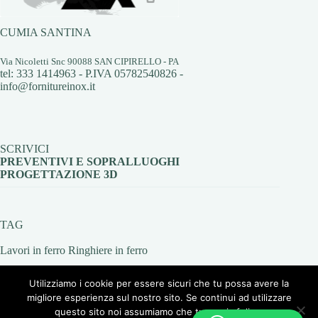
CUMIA SANTINA
Via Nicoletti Snc 90088 SAN CIPIRELLO - PA
tel: 333 1414963 - P.IVA 05782540826 -
info@fornitureinox.it
SCRIVICI
PREVENTIVI E SOPRALLUOGHI
PROGETTAZIONE 3D
TAG
Lavori in ferro
Ringhiere in ferro
Utilizziamo i cookie per essere sicuri che tu possa avere la
migliore esperienza sul nostro sito. Se continui ad utilizzare
questo sito noi assumiamo che tu ne sia felice.