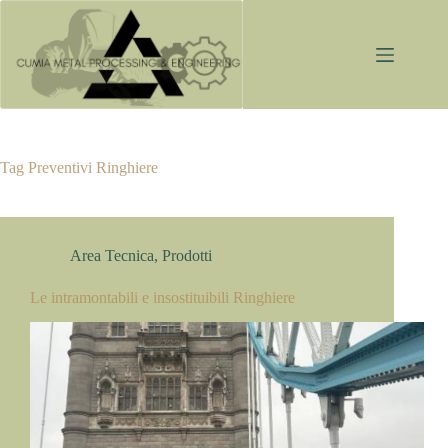
Salta
al
contenuto
Tag
Preventivi Ringhiere
Area Tecnica
,
Prodotti
Le intramontabili e insostituibili Ringhiere