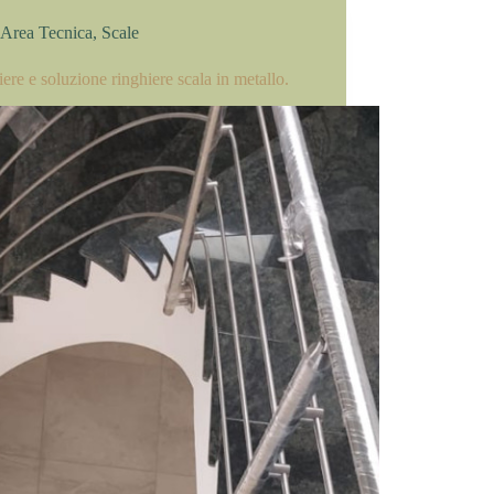
Area Tecnica
,
Scale
ere e soluzione ringhiere scala in metallo.