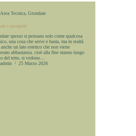
Area Tecnica
,
Grondaie
ie e prospetti
ndaie spesso si pensano solo come qualcosa
nico, una cosa che serve e basta, ma in realtà
anche un lato estetico che non viene
erato abbastanza. cioè alla fine stanno lungo
do del tetto, si vedono…
admin
25 Marzo 2026