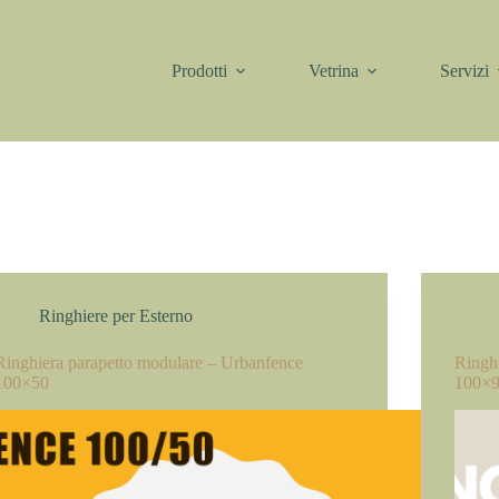
Prodotti
Vetrina
Servizi
Ringhiere per Esterno
Ringhiera parapetto modulare – Urbanfence
Ringh
100×50
100×