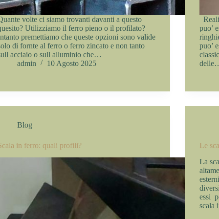
Quante volte ci siamo trovanti davanti a questo
Realiz
quesito? Utilizziamo il ferro pieno o il profilato?
puo’ e
Intanto premettiamo che queste opzioni sono valide
ringhi
solo di fornte al ferro o ferro zincato e non tanto
puo’ e
sull acciaio o sull alluminio che…
classi
admin
10 Agosto 2025
delle
Blog
Scala in ferro: quali profili?
Le sca
La sca
altame
esterni
divers
essi p
scala 