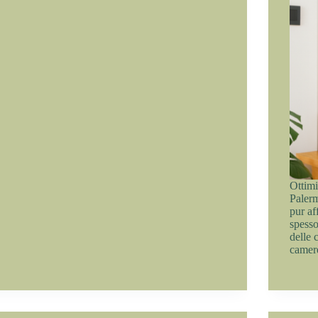
Ottimi
Palerm
pur af
spesso 
delle 
came