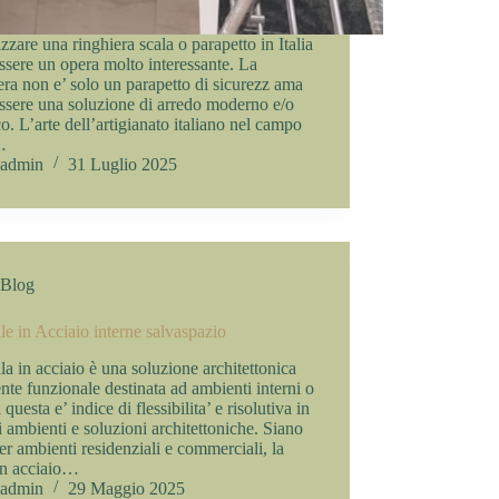
zare una ringhiera scala o parapetto in Italia
ssere un opera molto interessante. La
era non e’ solo un parapetto di sicurezz ama
ssere una soluzione di arredo moderno e/o
co. L’arte dell’artigianato italiano nel campo
…
admin
31 Luglio 2025
Blog
le in Acciaio interne salvaspazio
la in acciaio è una soluzione architettonica
nte funzionale destinata ad ambienti interni o
 questa e’ indice di flessibilita’ e risolutiva in
i ambienti e soluzioni architettoniche. Siano
er ambienti residenziali e commerciali, la
in acciaio…
admin
29 Maggio 2025