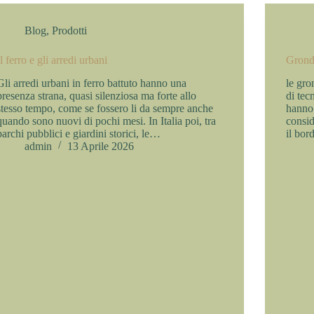
Blog
,
Prodotti
Il ferro e gli arredi urbani
Gronda
Gli arredi urbani in ferro battuto hanno una
le gro
presenza strana, quasi silenziosa ma forte allo
di tec
stesso tempo, come se fossero li da sempre anche
hanno 
quando sono nuovi di pochi mesi. In Italia poi, tra
consid
parchi pubblici e giardini storici, le…
il bor
admin
13 Aprile 2026