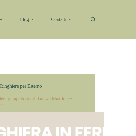
Blog
Contatti
Ringhiere per Esterno
iera parapetto modulare – Urbanfence
96