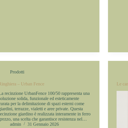
Prodotti
Ringhiera – Urban Fence
Le cam
La recinzione UrbanFence 100/50 rappresenta una
soluzione solida, funzionale ed esteticamente
curata per la delimitazione di spazi esterni come
giardini, terrazze, vialetti e aree private. Questa
recinzione giardino è realizzata interamente in ferro
grezzo, una scelta che garantisce resistenza nel…
admin
31 Gennaio 2026